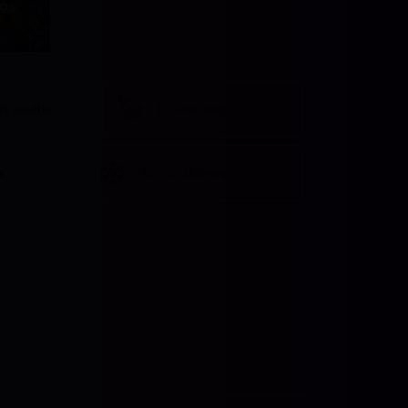
os
rt shuttle
Private bathroom
w
Air conditioning