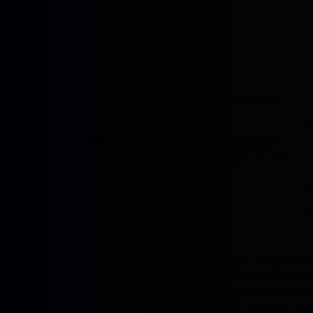
Room type
Number of guests
P
Price I
IDR 1,208,960
Max. people: 2
Includes taxes and fees
Perjalanan mencari platform gaming yang bena
responsif dan selalu siap membantu setiap pert
visi memberikan pemain akses ke permainan paling
ini menghadirkan pengalaman bermain yang belum