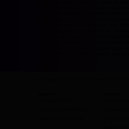
untuk menyelami berbagai pilihan game dengan fi
menginginkan sensasi bermain game tanpa hambat
terus berkembang dengan rilis terbaru setiap m
sekadar menarik secara visual, melainkan membe
Daya tarik utama platform ini terletak pada gr
membuat pengalaman terasa hidup dan immersive
memastikan setiap sesi bermain menawarkan sesu
Infrastruktur server yang kokoh dan responsi
loading instan dan gameplay yang fluid tanpa l
penuh—pemain bisa lanjut petualangan mereka 
memuaskan.
Countries
Regions
Cities
Districts
Airports
Hotels
Places of int
Support
Discover
Manage your trips
Genius loyal
Contact Customer Service
Seasonal and 
Safety Resource Center
Travel article
Booking.com 