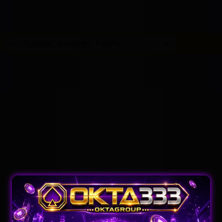
2 adults · 0 children · 1 room
Change 