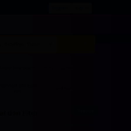
List your property
Register
Sign in
Search
 · 0 children · 1 room
si Game Terlengkap dan Performa Tanpa Kompromi
Important and legal
Guest reviews (233)
info
Reserve
l dan Fitur
We Price Match