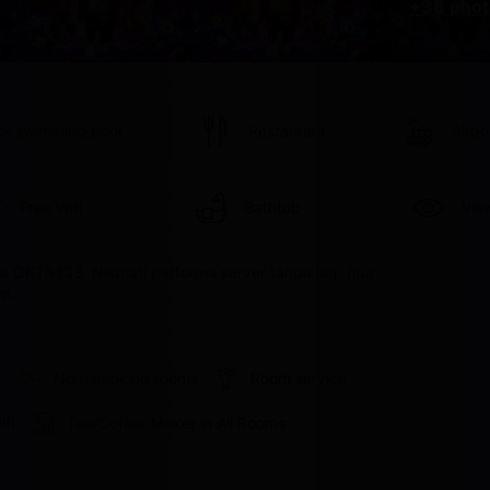
+38 phot
or swimming pool
Restaurant
Airpo
Free Wifi
Bathtub
Vie
a OKTA333. Nikmati performa server tanpa lag, fitur 
m..
e
Non-smoking rooms
Room service
ifi
Tea/Coffee Maker in All Rooms