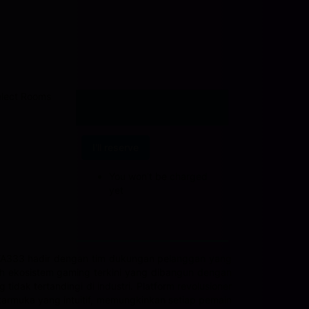
lect Rooms
I'll reserve
You won't be charged
yet
KTA333 hadir dengan tim dukungan pelanggan yang
h ekosistem gaming terkini yang dibangun dengan
idak tertandingi di industri. Platform revolusioner
armuka yang intuitif, memungkinkan setiap pemain