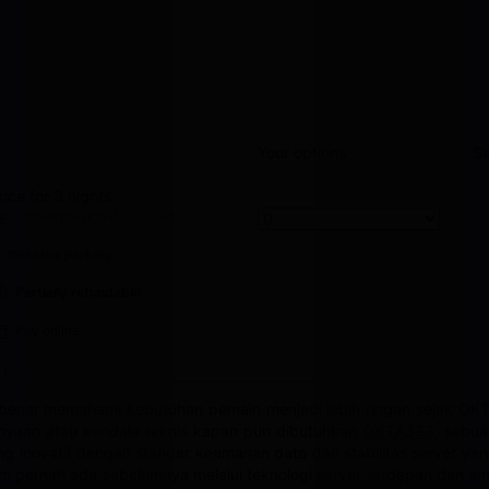
Your options
Se
rice for 3 nights
DR 1,208,960
Good breakfast
included
Includes parking
Partially refundable
Pay online
r-benar memahami kebutuhan pemain menjadi lebih ringan sejak O
anyaan atau kendala teknis kapan pun dibutuhkan
OKTA333
, sebua
 inovatif dengan standar keamanan data dan stabilitas server yang t
 pernah ada sebelumnya melalui teknologi server terdepan dan ant