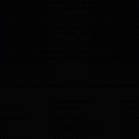
tur-fitur canggih dan gameplay yang selalu fresh. Lebih dari itu,
an teknis, berkat dukungan visual berkualitas tinggi, sistem pem
inggu. Perpaduan sempurna antara teknologi canggih dan layanan p
rikan pengalaman bermain yang komprehensif, stabil, dan menghadi
afis memukau yang menghidupkan setiap momen bermain—dari tekstur
 di mata pemain. Koleksi permainan yang tersedia dirancang deng
atu yang baru dan mengasyikkan, sehingga pemain selalu menemuka
f 24/7 menjamin performa tanpa hambatan, memungkinkan pemain 
ag atau gangguan teknis. Fleksibilitas bermain di mana saja mela
di perangkat berbeda tanpa kehilangan progress, menciptakan pe
erest
Vacation Homes
Apartments
Resorts
Villas
Hostels
B&Bs
Guest Houses
Unique p
Terms and settings
Partners
ty program
Privacy Notice
Extranet 
holiday deals
Terms of Service
Partner h
s
Accessibility Statement
List your
for Business
Partner dispute
Become an